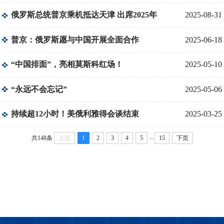
俄罗斯总统普京乘机抵达天津 出席2025年
2025-08-31
上合组织峰会
普京：俄罗斯愿与中国开展全面合作
2025-06-18
“中国排面”，亮相莫斯科红场！
2025-05-10
“永远不会忘记”
2025-05-06
持续超12小时！美俄利雅得会谈结束
2025-03-25
...
共148条
上页
1
2
3
4
5
15
下页